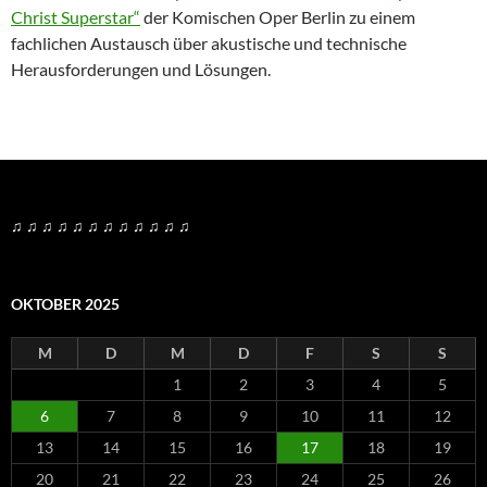
Christ Superstar“
der Komischen Oper Berlin zu einem
fachlichen Austausch über akustische und technische
Herausforderungen und Lösungen.
♫ ♫ ♫ ♫ ♫ ♫ ♫ ♫ ♫ ♫ ♫ ♫
OKTOBER 2025
M
D
M
D
F
S
S
1
2
3
4
5
6
7
8
9
10
11
12
13
14
15
16
17
18
19
20
21
22
23
24
25
26