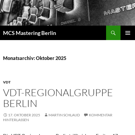
Zum
Inhalt
springen
Suchen
MCS Mastering Berlin
PRIMÄR
MENÜ
Monatsarchiv: Oktober 2025
VDT
VDT-REGIONALGRUPPE
BERLIN
17. OKTOBER 2025
MARTIN SCHLAUD
KOMMENTAR
HINTERLASSEN