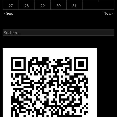
27
28
29
30
31
« Sep.
Nov. »
Suchen
nach: