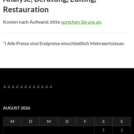
Restauration
Kosten nach Aufwand, bitte
sprechen Sie uns an
.
*) Alle Preise sind Endpreise einschließlich Mehrwertsteuer.
♫ ♫ ♫ ♫ ♫ ♫ ♫ ♫ ♫ ♫ ♫ ♫
AUGUST 2026
M
D
M
D
F
S
S
1
2