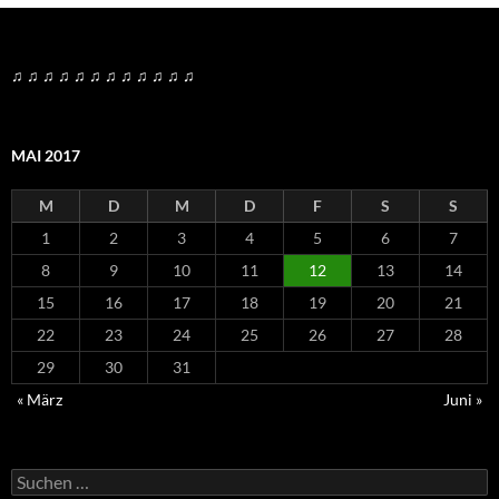
♫ ♫ ♫ ♫ ♫ ♫ ♫ ♫ ♫ ♫ ♫ ♫
MAI 2017
M
D
M
D
F
S
S
1
2
3
4
5
6
7
8
9
10
11
12
13
14
15
16
17
18
19
20
21
22
23
24
25
26
27
28
29
30
31
« März
Juni »
Suchen
nach: