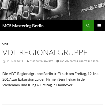
Zum
Inhalt
springen
Suchen
MCS Mastering Berlin
PRIMÄR
MENÜ
VDT
VDT-REGIONALGRUPPE
12. MAI 2017
CHEFVONSJANZE
KOMMENTAR HINTERLASSEN
Die VDT-Regionalgruppe Berlin trifft sich am Freitag, 12. Mai
2017, zur Exkursion zu den Firmen Sennheiser in der
Wedemark und Kling & Freitag in Hannover.