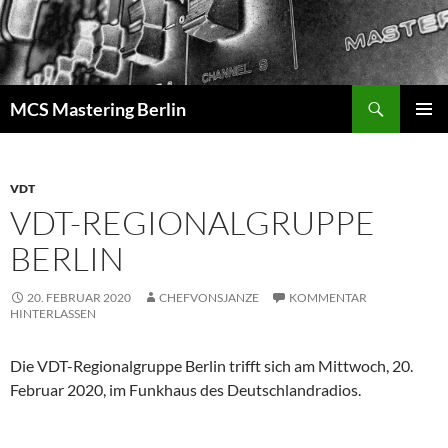
Zum
Inhalt
springen
Suchen
MCS Mastering Berlin
PRIMÄR
MENÜ
VDT
VDT-REGIONALGRUPPE
BERLIN
20. FEBRUAR 2020
CHEFVONSJANZE
KOMMENTAR
HINTERLASSEN
Die VDT-Regionalgruppe Berlin trifft sich am Mittwoch, 20.
Februar 2020, im Funkhaus des Deutschlandradios.