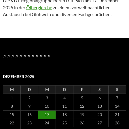
Die VDT-Regionalgruppe Berlin trifft sich am 17. Dezember
2025 in der
Ölbergkirche
zu einem vorweihnachtlichen
Austausch bei Glühwein und diversen Fachgesprächen.
♫ ♫ ♫ ♫ ♫ ♫ ♫ ♫ ♫ ♫ ♫ ♫
DEZEMBER 2025
M
D
M
D
F
S
S
1
2
3
4
5
6
7
8
9
10
11
12
13
14
15
16
17
18
19
20
21
22
23
24
25
26
27
28