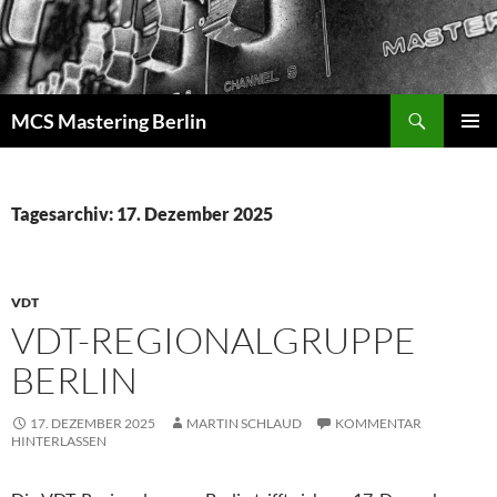
Zum
Inhalt
springen
Suchen
MCS Mastering Berlin
PRIMÄR
MENÜ
Tagesarchiv: 17. Dezember 2025
VDT
VDT-REGIONALGRUPPE
BERLIN
17. DEZEMBER 2025
MARTIN SCHLAUD
KOMMENTAR
HINTERLASSEN